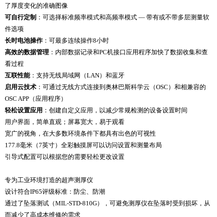
了厚度变化的准确图像
可自行定制
：可选择标准频率模式和高频率模式 — 带有或不带多层测量软
件选项
长时电池操作
：可最多连续操作8小时
高效的数据管理
：内部数据记录和PC机接口应用程序加快了数据收集和查
看过程
互联性能
：支持无线局域网（LAN）和蓝牙
启用云技术
：可通过无线方式连接到奥林巴斯科学云（OSC）和相兼容的
OSC APP（应用程序）
轻松设置应用
：创建自定义应用，以减少常规检测的设备设置时间
用户界面，简单直观；屏幕宽大，易于观看
宽广的视角，在大多数环境条件下都具有出色的可视性
177.8毫米（7英寸）全彩触摸屏可以访问设置和测量布局
引导式配置可以根据您的需要轻松更改设置
专为工业环境打造的超声测厚仪
设计符合IP65评级标准：防尘、防潮
通过了坠落测试（MIL-STD-810G），可避免测厚仪在坠落时受到损坏，从
而减少了高成本维修的需求