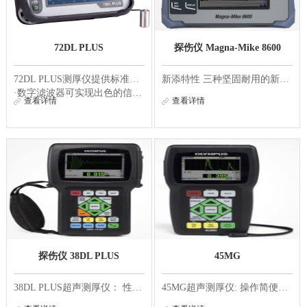
72DL PLUS
探伤仪 Magna-Mike 8600
72DL PLUS测厚仪提供标准频率和高频率两种型号。高频率型号可以测量超薄材料，包括多层漆料、塑料、金属和涂层，其多层测量软件可以同时显示最多六个独立层的厚度。所有72DL PLUS型号都具有快速、准确测量厚度的功能。
新添特性 三种坚固耐用的新型探头设计： --平直型、直角型和薄型关节式 可更换防磨端 --标准型、凿尖型及加强型防磨端（仅用于86PR-1和86PR-2） 更多的目标选择 --4.76毫米和6.35毫米的目标磁珠 --直径为1.14毫米和0.66毫米的钢线目标 更大的厚度测量范围，可...
·数字滤波器可实现出色的信噪比，以准确地测量噪声材料（如玻璃纤维）
查看详情
查看详情
·高分辨率触摸屏易于使用，可从不同视角观看
·PC Interface Application（PC机接口应用程序）集成了您的工作流程、检测管理、报警和数据分析...
探伤仪 38DL PLUS
45MG
38DL PLUS超声测厚仪： 性能高级、操作简便、坚固耐用、结果可靠 38DL PLUS测厚仪是一款开创超声测厚技术新时代的创新型仪器。这款手持式测厚仪可有效地适用于几乎各种超声测厚应用，而且与几乎各种双晶探头和单晶探头完全兼容。功能齐全的38DL PLUS测厚仪可...
45MG超声测厚仪: 操作简便、坚固耐用、性能可靠 45MG仪器是一款带有各种标准测量功能和软件选项的高级超声测厚仪。这款独具特色的仪器与所有Olympus双晶和单晶测厚探头兼容，是一款集所有解决方案于一机的创新型仪器，可用于几乎所有测厚应用。 使用双晶探头...