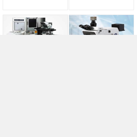
晶圆搬送机 AL120-12
半导体、FPD检查显微镜 MX-
IR / BX-IR
AL120-12晶圆搬送机对应可使用FOUP（装载口）和FOSB，适用于低成本的后期检查。安全且符合人体工程学的设计确保了操作人员在搬送晶圆时（包括薄晶圆和变形晶圆）的效率和安全。 人机工程学设计，操作方便 可以自由设置的检查模式，在设计上考虑了后道工程中...
MX-IR / BX-IR MX-IR/BX-IR是像透过玻璃似的可透视红外线显微镜。适用于封装芯片、晶圆级CSP/SIP的非破坏检查。 非破坏观察半导体器件内部 随着不断发展的电子设备小型化、超薄化的需求，半导体器件的封装技术也高速进化。使用近红外线显微镜，可以对SiP（Sy...
查看详情
查看详情
1
2
3
4
5
6
7
8
9
10
11
12
下页
尾页