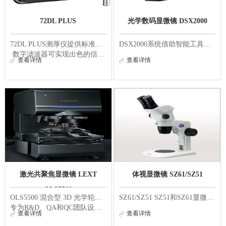
72DL PLUS
光学数码显微镜 DSX2000
72DL PLUS测厚仪提供标准频率和高频率两种型号。高频率型号可以测量超薄材料，包括多层漆料、塑料、金属和涂层，其多层测量软件可以同时显示最多六个独立层的厚度。所有72DL PLUS型号都具有快速、准确测量厚度的功能。
DSX2000系统借助智能工具、一体化成像功能和可定制的界面，能够灵活适应您的需求。配备了PRECiV软件的DSX2000显微镜，可助力您的团队快速获得精准的结果，并捕捉到超过4K分辨率的出色图像。其直观且流畅的体验让各种技能水平的用户都能轻松、自信地使用该系统。...
·数字滤波器可实现出色的信噪比，以准确地测量噪声材料（如玻璃纤维）
查看详情
查看详情
·高分辨率触摸屏易于使用，可从不同视角观看
·PC Interface Application（PC机接口应用程序）集成了您的工作流程、检测管理、报警和数据分析...
激光共聚焦显微镜 LEXT
体视显微镜 SZ61/SZ51
OLS5500
OLS5500 混合型 3D 光学轮廓仪将激光扫描显微镜（LSM）、白光干涉（WLI）和焦点变化显微镜（FVM）集成于同一强大平台。
SZ61/SZ51 SZ51和SZ61显微镜配有内置防静电保护装置，可生成具有优异景深、清晰、细致、颜色逼真的图像。其可靠、高性能的光学部件是保证精确观测结果的核心。 小型设计和卓越的光学性能并存 实现了小型机体的格里诺（Greenough）光学系统 格里诺光学系统光...
专为R&D、QA和QC团队设计，能够提供精准的表面细节、可追溯且让用户有信心的测量精
查看详情
查看详情
度，以及直观的用户体验，助力优化工作流程。