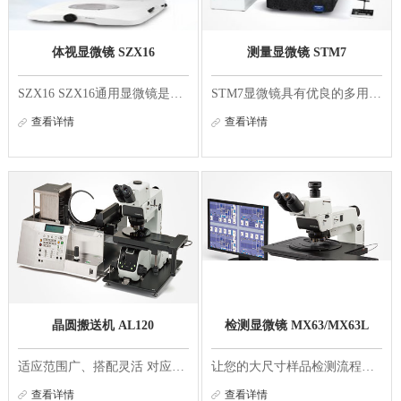
体视显微镜 SZX16
测量显微镜 STM7
SZX16 SZX16通用显微镜是根据检测应用的需求设计的，0.7x - 11.5x，变倍比可达16.4倍，分辨率可达900 LP/mm。能够满足广泛的研究需求。 卓越光学性能带来的鲜明观察影像 16.4倍超大变焦比 0.7倍～11.5倍的变焦范围，不需要交换物镜就能一次性观察样品的整体...
STM7显微镜具有优良的多用途性，能够以亚微米精度实现对零部件和电气组件的高性能三轴测量。无论待测样品是大的还是小的，测量内容是简单的还是复杂的，测量人员是新手还是专家，奥林巴斯STM7系列就是能满足您需求、为您量身打造的测量显微镜产品。 STM7 通过...
查看详情
查看详情
晶圆搬送机 AL120
检测显微镜 MX63/MX63L
适应范围广、搭配灵活 对应多种尺寸组合 我们推出了200 mm专用型、200 mm/150 mm兼用型和150 mm型（对应小于150 mm的晶圆）的3种型号。除此以外，您还可以根据检查模式，选用微观检查专用型号L型或微观宏观检查兼用型号LMB型。 晶圆尺寸厚度对应表 薄片检查...
让您的大尺寸样品检测流程更加顺畅 MX63和MX63L显微镜系统特别适合尺寸最大300毫米的晶圆、平板显示器、电路板、以及其他大尺寸样品的高质量检测。其采用的模块化设计可让您根据需要选择组件，获得根据应用定制的系统。 这两款符合人体工学设计且人性化的显...
查看详情
查看详情