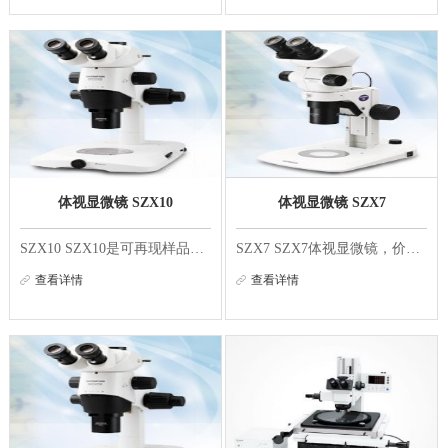
值得信赖的数据——由精密光学、可验证校准和智能自动化驱动——助力实验室从最初的发
现无缝迈向最终决策。...
体视显微镜 SZX10
体视显微镜 SZX7
SZX10 SZX10是可再现样品自然颜色和形貌的应用领域较为广泛的高级系统体视显微镜。宽范围的变倍比（10倍），工作距离81mm，开口数0.1（采用1倍物镜时）。可提供高光学性能和舒适的操作环境。 可靠性和重复性 可以快速检查的操作部 带点击停止装置的变焦旋钮...
SZX7 SZX7体视显微镜，价格适中、操作简便、观察舒适，并配有7:1变焦率功能和内置防静电保护装置，采用了先进的伽利略光学系统，可生成优异的高画质图像。 优异的可视性和丰富的扩展性能 采用了系统扩展性能优越的伽利略光学系统 伽利略光学系统光路图 采用...
查看详情
查看详情