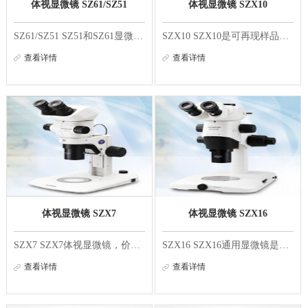
体视显微镜 SZ61/SZ51
体视显微镜 SZX10
SZ61/SZ51 SZ51和SZ61显微镜配有内置防静电保护装置，可生成具有优异景深、清晰、细致、颜色逼真的图像。其可靠、高性能的光学部件是保证精确观测结果的核心。 小型设计和卓越的光学性能并存 实现了小型机体的格里诺（Greenough）光学系统 格里诺光学系统光...
SZX10 SZX10是可再现样品自然颜色和形貌的应用领域较为广泛的高级系统体视显微镜。宽范围的变倍比（10倍），工作距离81mm，开口数0.1（采用1倍物镜时）。可提供高光学性能和舒适的操作环境。 可靠性和重复性 可以快速检查的操作部 带点击停止装置的变焦旋钮...
查看详情
查看详情
体视显微镜 SZX7
体视显微镜 SZX16
SZX7 SZX7体视显微镜，价格适中、操作简便、观察舒适，并配有7:1变焦率功能和内置防静电保护装置，采用了先进的伽利略光学系统，可生成优异的高画质图像。 优异的可视性和丰富的扩展性能 采用了系统扩展性能优越的伽利略光学系统 伽利略光学系统光路图 采用...
SZX16 SZX16通用显微镜是根据检测应用的需求设计的，0.7x - 11.5x，变倍比可达16.4倍，分辨率可达900 LP/mm。能够满足广泛的研究需求。 卓越光学性能带来的鲜明观察影像 16.4倍超大变焦比 0.7倍～11.5倍的变焦范围，不需要交换物镜就能一次性观察样品的整体...
查看详情
查看详情