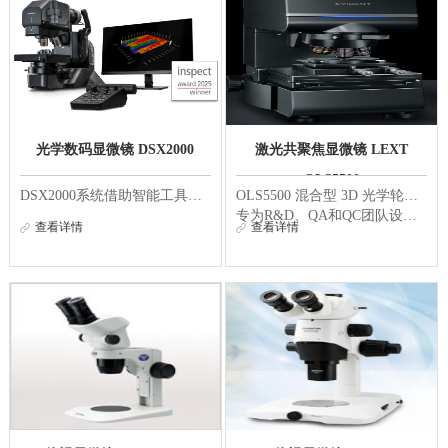
光学数码显微镜 DSX2000
激光共聚焦显微镜 LEXT
OLS5500
DSX2000系统借助智能工具、一体化成像功能和可定制的界面，能够灵活适应您的需求。配备了PRECiV软件的DSX2000显微镜，可助力您的团队快速获得精准的结果，并捕捉到超过4K分辨率的出色图像。其直观且流畅的体验让各种技能水平的用户都能轻松、自信地使用该系统。...
OLS5500 混合型 3D 光学轮廓仪将激光扫描显微镜（LSM）、白光干涉（WLI）和焦点变化显微镜（FVM）集成于同一强大平台。
专为R&D、QA和QC团队设计，能够提供精准的表面细节、可追溯且让用户有信心的测量精
查看详情
查看详情
度，以及直观的用户体验，助力优化工作流程。
值得信赖的数据——由精密光学、可验证校准和智能自动化驱动——助力实验室从最初的发
现无缝迈向最终决策。...