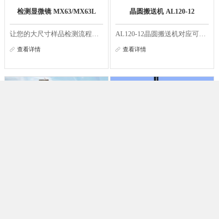
检测显微镜 MX63/MX63L
晶圆搬送机 AL120-12
让您的大尺寸样品检测流程更加顺畅 MX63和MX63L显微镜系统特别适合尺寸最大300毫米的晶圆、平板显示器、电路板、以及其他大尺寸样品的高质量检测。其采用的模块化设计可让您根据需要选择组件，获得根据应用定制的系统。 这两款符合人体工学设计且人性化的显...
AL120-12晶圆搬送机对应可使用FOUP（装载口）和FOSB，适用于低成本的后期检查。安全且符合人体工程学的设计确保了操作人员在搬送晶圆时（包括薄晶圆和变形晶圆）的效率和安全。 人机工程学设计，操作方便 可以自由设置的检查模式，在设计上考虑了后道工程中...
查看详情
查看详情
半导体、FPD检查显微镜 MX-
半导体、FPD检查显微镜
IR / BX-IR
AL120-12
MX-IR / BX-IR MX-IR/BX-IR是像透过玻璃似的可透视红外线显微镜。适用于封装芯片、晶圆级CSP/SIP的非破坏检查。 非破坏观察半导体器件内部 随着不断发展的电子设备小型化、超薄化的需求，半导体器件的封装技术也高速进化。使用近红外线显微镜，可以对SiP（Sy...
AL120-12 AL120-12晶圆搬送机对应可使用FOUP（装载口）和FOSB，适用于低成本的后期检查。安全且符合人体工程学的设计确保了操作人员在搬送晶圆时（包括薄晶圆和变形晶圆）的效率和安全。 人机工程学设计，操作方便 可以自由设置的检查模式，在设计上考虑了后...
查看详情
查看详情