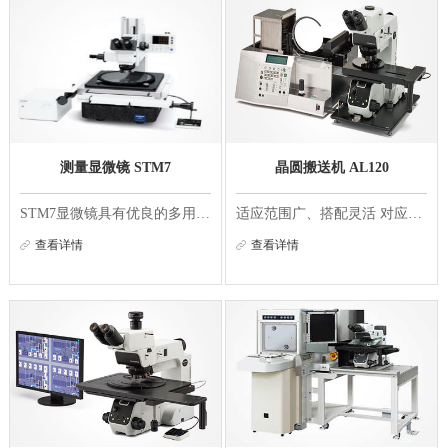
测量显微镜 STM7
晶圆搬送机 AL120
STM7显微镜具有优良的多用途性，能够以亚微米精度实现对零部件和电气组件的高性能三轴测量。无论待测样品是大的还是小的，测量内容是简单的还是复杂的，测量人员是新手还是专家，奥林巴斯STM7系列就是能满足您需求、为您量身打造的测量显微镜产品。 STM7 通过...
适应范围广、搭配灵活 对应多种尺寸组合 我们推出了200 mm专用型、200 mm/150 mm兼用型和150 mm型（对应小于150 mm的晶圆）的3种型号。除此以外，您还可以根据检查模式，选用微观检查专用型号L型或微观宏观检查兼用型号LMB型。 晶圆尺寸厚度对应表 薄片检查...
查看详情
查看详情